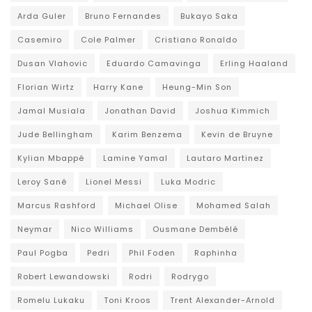
Arda Guler
Bruno Fernandes
Bukayo Saka
Casemiro
Cole Palmer
Cristiano Ronaldo
Dusan Vlahovic
Eduardo Camavinga
Erling Haaland
Florian Wirtz
Harry Kane
Heung-Min Son
Jamal Musiala
Jonathan David
Joshua Kimmich
Jude Bellingham
Karim Benzema
Kevin de Bruyne
Kylian Mbappé
Lamine Yamal
Lautaro Martinez
Leroy Sané
Lionel Messi
Luka Modric
Marcus Rashford
Michael Olise
Mohamed Salah
Neymar
Nico Williams
Ousmane Dembélé
Paul Pogba
Pedri
Phil Foden
Raphinha
Robert Lewandowski
Rodri
Rodrygo
Romelu Lukaku
Toni Kroos
Trent Alexander-Arnold