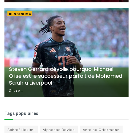
BUNDESLIGA
Steven Gerrard dévoile pourquoi Michael
Olise est le successeur parfait de Mohamed
Salah à Liverpool
IL Y A _
Tags populaires
Achraf Hakimi
Alphonso Davies
Antoine Griezmann