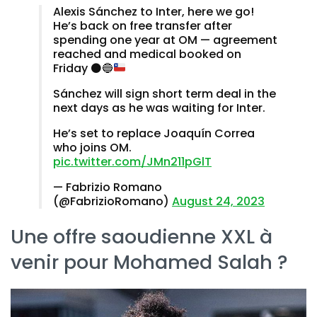
Alexis Sánchez to Inter, here we go!
He’s back on free transfer after
spending one year at OM — agreement
reached and medical booked on
Friday
⚫️
🔵
Sánchez will sign short term deal in the
next days as he was waiting for Inter.
He’s set to replace Joaquín Correa
who joins OM.
pic.twitter.com/JMn211pGlT
— Fabrizio Romano
(@FabrizioRomano)
August 24, 2023
Une offre saoudienne XXL à
venir pour Mohamed Salah ?