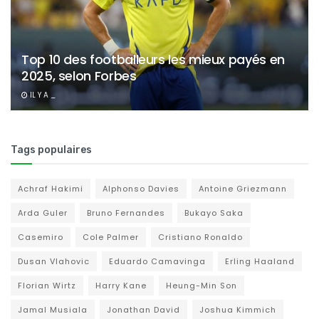
Top 10 des footballeurs les mieux payés en
2025, selon Forbes
IL Y A _
Tags populaires
Achraf Hakimi
Alphonso Davies
Antoine Griezmann
Arda Guler
Bruno Fernandes
Bukayo Saka
Casemiro
Cole Palmer
Cristiano Ronaldo
Dusan Vlahovic
Eduardo Camavinga
Erling Haaland
Florian Wirtz
Harry Kane
Heung-Min Son
Jamal Musiala
Jonathan David
Joshua Kimmich