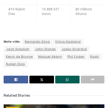
#10 Ruben
10 888 637
80 millions
Dias
euros
d’euros
Mots-clés :
Bernardo Silva
Erling Haaland
Jack Grealish
John Stones
Josko Gvardiol
Kevin de Bruyne
Manuel Akanji
Phil Foden
Rodri
Ruben Dias
Related Stories