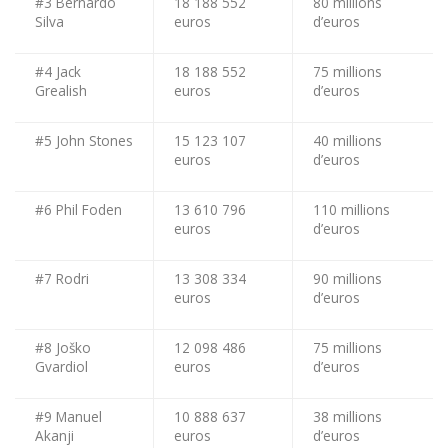
#3 Bernardo
18 188 552
80 millions
Silva
euros
d’euros
#4 Jack
18 188 552
75 millions
Grealish
euros
d’euros
#5 John Stones
15 123 107
40 millions
euros
d’euros
#6 Phil Foden
13 610 796
110 millions
euros
d’euros
#7 Rodri
13 308 334
90 millions
euros
d’euros
#8 Joško
12 098 486
75 millions
Gvardiol
euros
d’euros
#9 Manuel
10 888 637
38 millions
Akanji
euros
d’euros