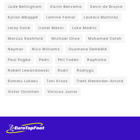
Jude Bellingham
Karim Benzema
Kevin de Bruyne
Kylian Mbappé
Lamine Yamal
Lautaro Martinez
Leroy Sané
Lionel Messi
Luka Modric
Marcus Rashford
Michael Olise
Mohamed Salah
Neymar
Nico Williams
Ousmane Dembélé
Paul Pogba
Pedri
Phil Foden
Raphinha
Robert Lewandowski
Rodri
Rodrygo
Romelu Lukaku
Toni Kroos
Trent Alexander-Arnold
Victor Osimhen
Vinicius Junior