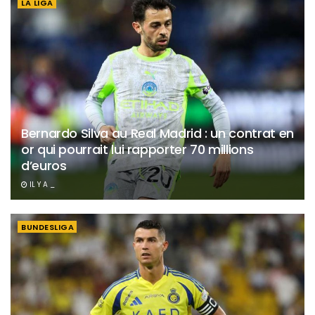
LA LIGA
Bernardo Silva au Real Madrid : un contrat en
or qui pourrait lui rapporter 70 millions
d’euros
IL Y A _
BUNDESLIGA