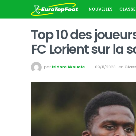
NOUVELLES
CLASS
Top 10 des joueur
FC Lorient sur la 
par
Isidore Akouete
09/11/2023
en
Clas