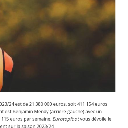
 2023/24 est de 21 380 000 euros, soit 411 154 euros
ent est Benjamin Mendy (arrière gauche) avec un
72 115 euros par semaine.
Eurotopfoot
vous dévoile le
ent sur la saison 2023/24.