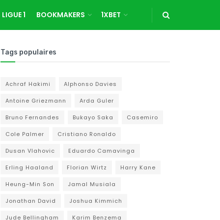
LIGUE 1
BOOKMAKERS
1XBET
Tags populaires
Achraf Hakimi
Alphonso Davies
Antoine Griezmann
Arda Guler
Bruno Fernandes
Bukayo Saka
Casemiro
Cole Palmer
Cristiano Ronaldo
Dusan Vlahovic
Eduardo Camavinga
Erling Haaland
Florian Wirtz
Harry Kane
Heung-Min Son
Jamal Musiala
Jonathan David
Joshua Kimmich
Jude Bellingham
Karim Benzema