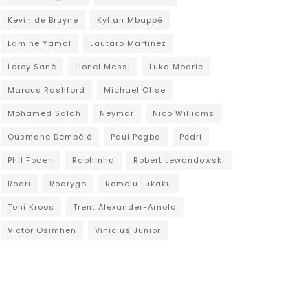
Kevin de Bruyne
Kylian Mbappé
Lamine Yamal
Lautaro Martinez
Leroy Sané
Lionel Messi
Luka Modric
Marcus Rashford
Michael Olise
Mohamed Salah
Neymar
Nico Williams
Ousmane Dembélé
Paul Pogba
Pedri
Phil Foden
Raphinha
Robert Lewandowski
Rodri
Rodrygo
Romelu Lukaku
Toni Kroos
Trent Alexander-Arnold
Victor Osimhen
Vinicius Junior