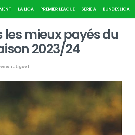
EMENT
LA LIGA
PREMIER LEAGUE
SERIE A
BUNDESLIGA
s les mieux payés du
saison 2023/24
sement
,
Ligue 1