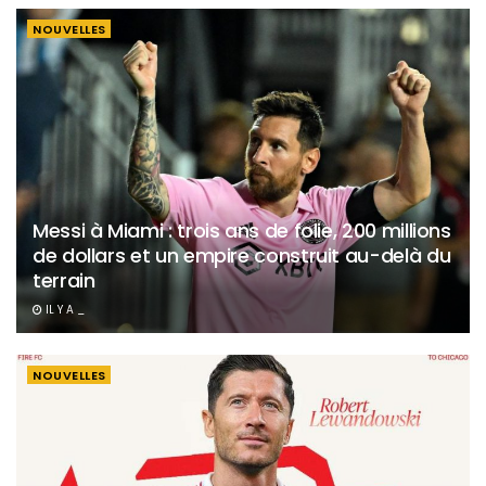
NOUVELLES
Messi à Miami : trois ans de folie, 200 millions
de dollars et un empire construit au-delà du
terrain
IL Y A _
NOUVELLES