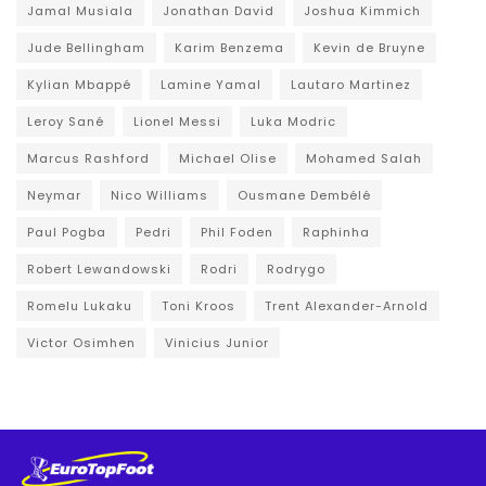
Jamal Musiala
Jonathan David
Joshua Kimmich
Jude Bellingham
Karim Benzema
Kevin de Bruyne
Kylian Mbappé
Lamine Yamal
Lautaro Martinez
Leroy Sané
Lionel Messi
Luka Modric
Marcus Rashford
Michael Olise
Mohamed Salah
Neymar
Nico Williams
Ousmane Dembélé
Paul Pogba
Pedri
Phil Foden
Raphinha
Robert Lewandowski
Rodri
Rodrygo
Romelu Lukaku
Toni Kroos
Trent Alexander-Arnold
Victor Osimhen
Vinicius Junior