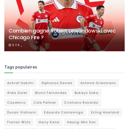
Combien gagne Robert Lewandowski avec
Chicago Fire ?
IL Y A _
Tags populaires
Achraf Hakimi
Alphonso Davies
Antoine Griezmann
Arda Guler
Bruno Fernandes
Bukayo Saka
Casemiro
Cole Palmer
Cristiano Ronaldo
Dusan Vlahovic
Eduardo Camavinga
Erling Haaland
Florian Wirtz
Harry Kane
Heung-Min Son