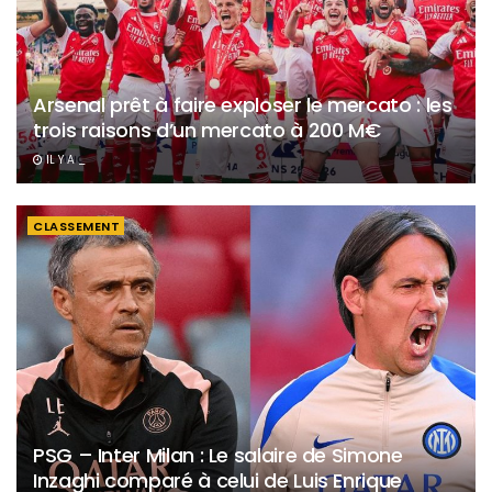
Arsenal prêt à faire exploser le mercato : les
trois raisons d’un mercato à 200 M€
IL Y A _
CLASSEMENT
PSG – Inter Milan : Le salaire de Simone
Inzaghi comparé à celui de Luis Enrique