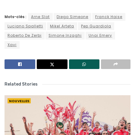
Mots-clés :
Arne Slot
Diego Simeone
Franck Haise
Luciano Spalletti
Mikel Arteta
Pep Guardiola
Roberto De Zerbi
Simone Inzaghi
Unai Emery
Xavi
Related Stories
NOUVELLES