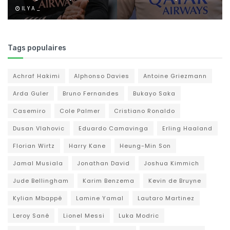
IL Y A _
Tags populaires
Achraf Hakimi
Alphonso Davies
Antoine Griezmann
Arda Guler
Bruno Fernandes
Bukayo Saka
Casemiro
Cole Palmer
Cristiano Ronaldo
Dusan Vlahovic
Eduardo Camavinga
Erling Haaland
Florian Wirtz
Harry Kane
Heung-Min Son
Jamal Musiala
Jonathan David
Joshua Kimmich
Jude Bellingham
Karim Benzema
Kevin de Bruyne
Kylian Mbappé
Lamine Yamal
Lautaro Martinez
Leroy Sané
Lionel Messi
Luka Modric