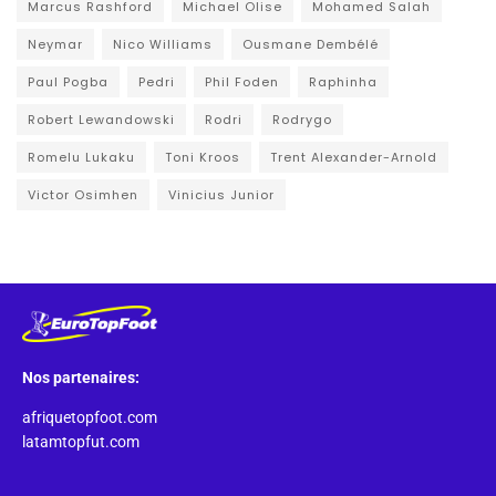
Marcus Rashford
Michael Olise
Mohamed Salah
Neymar
Nico Williams
Ousmane Dembélé
Paul Pogba
Pedri
Phil Foden
Raphinha
Robert Lewandowski
Rodri
Rodrygo
Romelu Lukaku
Toni Kroos
Trent Alexander-Arnold
Victor Osimhen
Vinicius Junior
Nos partenaires:
afriquetopfoot.com
latamtopfut.com