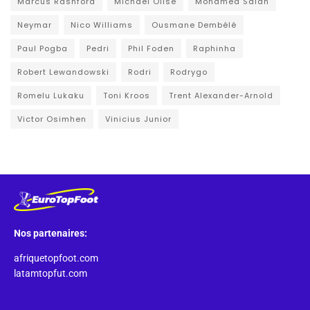
Marcus Rashford
Michael Olise
Mohamed Salah
Neymar
Nico Williams
Ousmane Dembélé
Paul Pogba
Pedri
Phil Foden
Raphinha
Robert Lewandowski
Rodri
Rodrygo
Romelu Lukaku
Toni Kroos
Trent Alexander-Arnold
Victor Osimhen
Vinicius Junior
Nos partenaires:
afriquetopfoot.com
latamtopfut.com