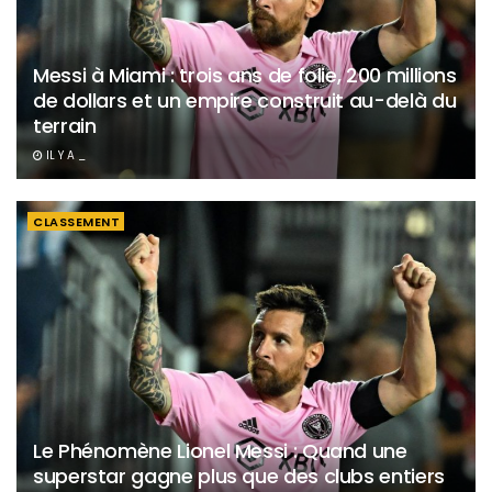
Messi à Miami : trois ans de folie, 200 millions
de dollars et un empire construit au-delà du
terrain
IL Y A _
CLASSEMENT
Le Phénomène Lionel Messi : Quand une
superstar gagne plus que des clubs entiers