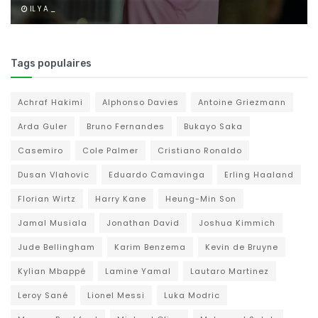
IL Y A _
Tags populaires
Achraf Hakimi
Alphonso Davies
Antoine Griezmann
Arda Guler
Bruno Fernandes
Bukayo Saka
Casemiro
Cole Palmer
Cristiano Ronaldo
Dusan Vlahovic
Eduardo Camavinga
Erling Haaland
Florian Wirtz
Harry Kane
Heung-Min Son
Jamal Musiala
Jonathan David
Joshua Kimmich
Jude Bellingham
Karim Benzema
Kevin de Bruyne
Kylian Mbappé
Lamine Yamal
Lautaro Martinez
Leroy Sané
Lionel Messi
Luka Modric