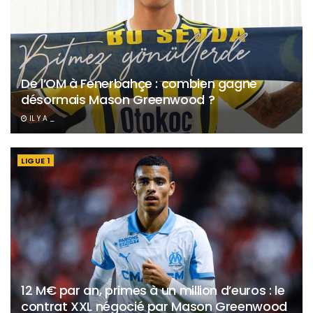
De l’OM à Fenerbahçe : combien gagne
désormais Mason Greenwood ?
IL Y A _
LIGUE 1
12 M€ par an, primes à un million d’euros : le
contrat XXL négocié par Mason Greenwood