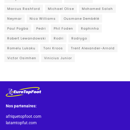
Marcus Rashford
Michael Olise
Mohamed Salah
Neymar
Nico Williams
Ousmane Dembélé
Paul Pogba
Pedri
Phil Foden
Raphinha
Robert Lewandowski
Rodri
Rodrygo
Romelu Lukaku
Toni Kroos
Trent Alexander-Arnold
Victor Osimhen
Vinicius Junior
Nos partenaires:
afriquetopfoot.com
latamtopfut.com