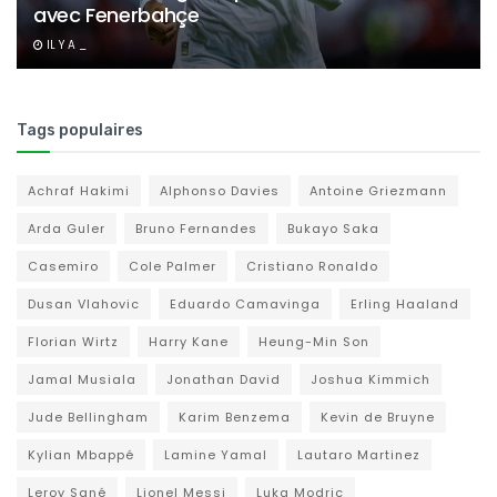
avec Fenerbahçe
IL Y A _
Tags populaires
Achraf Hakimi
Alphonso Davies
Antoine Griezmann
Arda Guler
Bruno Fernandes
Bukayo Saka
Casemiro
Cole Palmer
Cristiano Ronaldo
Dusan Vlahovic
Eduardo Camavinga
Erling Haaland
Florian Wirtz
Harry Kane
Heung-Min Son
Jamal Musiala
Jonathan David
Joshua Kimmich
Jude Bellingham
Karim Benzema
Kevin de Bruyne
Kylian Mbappé
Lamine Yamal
Lautaro Martinez
Leroy Sané
Lionel Messi
Luka Modric