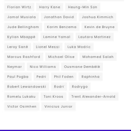
Florian Wirtz
Harry Kane
Heung-Min Son
Jamal Musiala
Jonathan David
Joshua Kimmich
Jude Bellingham
Karim Benzema
Kevin de Bruyne
Kylian Mbappé
Lamine Yamal
Lautaro Martinez
Leroy Sané
Lionel Messi
Luka Modric
Marcus Rashford
Michael Olise
Mohamed Salah
Neymar
Nico Williams
Ousmane Dembélé
Paul Pogba
Pedri
Phil Foden
Raphinha
Robert Lewandowski
Rodri
Rodrygo
Romelu Lukaku
Toni Kroos
Trent Alexander-Arnold
Victor Osimhen
Vinicius Junior