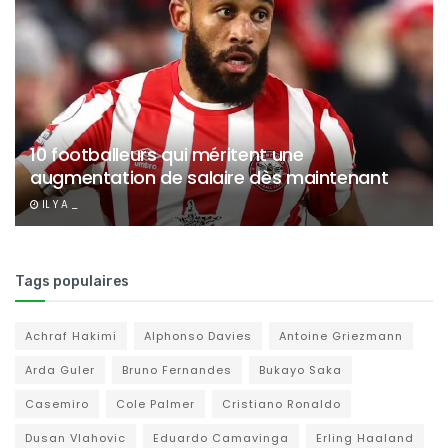
10 footballeurs qui méritent une
augmentation de salaire dès maintenant
IL Y A _
Tags populaires
Achraf Hakimi
Alphonso Davies
Antoine Griezmann
Arda Guler
Bruno Fernandes
Bukayo Saka
Casemiro
Cole Palmer
Cristiano Ronaldo
Dusan Vlahovic
Eduardo Camavinga
Erling Haaland