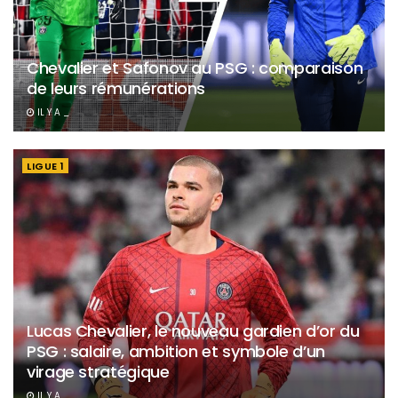
Chevalier et Safonov au PSG : comparaison
de leurs rémunérations
IL Y A _
LIGUE 1
Lucas Chevalier, le nouveau gardien d’or du
PSG : salaire, ambition et symbole d’un
virage stratégique
IL Y A _