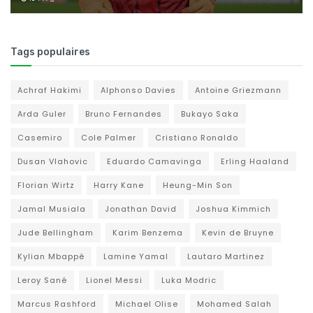
Tags populaires
Achraf Hakimi
Alphonso Davies
Antoine Griezmann
Arda Guler
Bruno Fernandes
Bukayo Saka
Casemiro
Cole Palmer
Cristiano Ronaldo
Dusan Vlahovic
Eduardo Camavinga
Erling Haaland
Florian Wirtz
Harry Kane
Heung-Min Son
Jamal Musiala
Jonathan David
Joshua Kimmich
Jude Bellingham
Karim Benzema
Kevin de Bruyne
Kylian Mbappé
Lamine Yamal
Lautaro Martinez
Leroy Sané
Lionel Messi
Luka Modric
Marcus Rashford
Michael Olise
Mohamed Salah