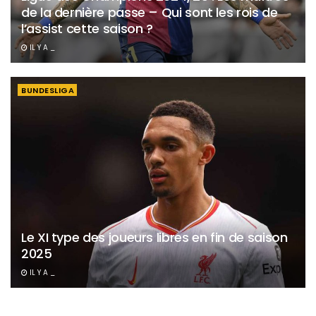
de la dernière passe – Qui sont les rois de
l’assist cette saison ?
IL Y A _
BUNDESLIGA
Le XI type des joueurs libres en fin de saison
2025
IL Y A _