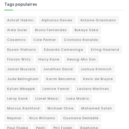
Tags populaires
Achraf Hakimi
Alphonso Davies
Antoine Griezmann
Arda Guler
Bruno Fernandes
Bukayo Saka
Casemiro
Cole Palmer
Cristiano Ronaldo
Dusan Vlahovic
Eduardo Camavinga
Erling Haaland
Florian Wirtz
Harry Kane
Heung-Min Son
Jamal Musiala
Jonathan David
Joshua Kimmich
Jude Bellingham
Karim Benzema
Kevin de Bruyne
Kylian Mbappé
Lamine Yamal
Lautaro Martinez
Leroy Sané
Lionel Messi
Luka Modric
Marcus Rashford
Michael Olise
Mohamed Salah
Neymar
Nico Williams
Ousmane Dembélé
Paul Pogba
Pedri
Phil Foden
Raphinha