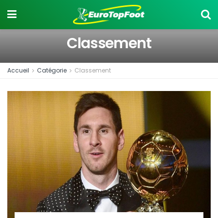
Classement
Accueil
Catégorie
Classement