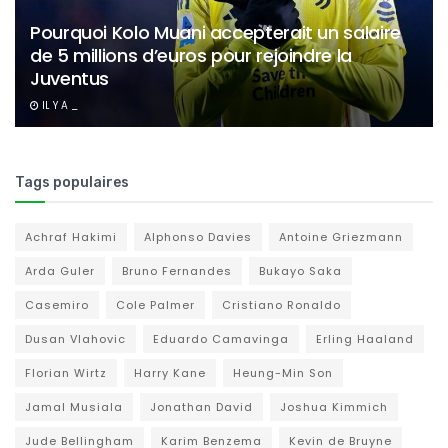
Pourquoi Kolo Muani accepterait un salaire
de 5 millions d’euros pour rejoindre la
Juventus
IL Y A _
Tags populaires
Achraf Hakimi
Alphonso Davies
Antoine Griezmann
Arda Guler
Bruno Fernandes
Bukayo Saka
Casemiro
Cole Palmer
Cristiano Ronaldo
Dusan Vlahovic
Eduardo Camavinga
Erling Haaland
Florian Wirtz
Harry Kane
Heung-Min Son
Jamal Musiala
Jonathan David
Joshua Kimmich
Jude Bellingham
Karim Benzema
Kevin de Bruyne