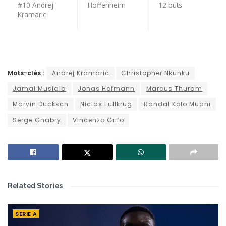
#10 Andrej
Hoffenheim
12 buts
Kramaric
Mots-clés :
Andrej Kramaric
Christopher Nkunku
Jamal Musiala
Jonas Hofmann
Marcus Thuram
Marvin Ducksch
Niclas Füllkrug
Randal Kolo Muani
Serge Gnabry
Vincenzo Grifo
Related Stories
SERIE A