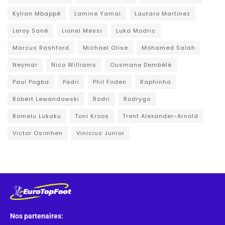
Kylian Mbappé
Lamine Yamal
Lautaro Martinez
Leroy Sané
Lionel Messi
Luka Modric
Marcus Rashford
Michael Olise
Mohamed Salah
Neymar
Nico Williams
Ousmane Dembélé
Paul Pogba
Pedri
Phil Foden
Raphinha
Robert Lewandowski
Rodri
Rodrygo
Romelu Lukaku
Toni Kroos
Trent Alexander-Arnold
Victor Osimhen
Vinicius Junior
Nos partenaires: