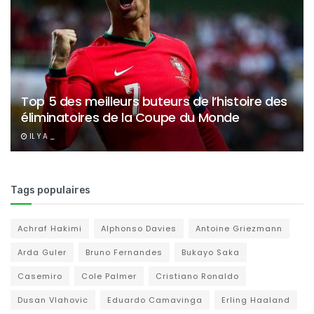
Top 5 des meilleurs buteurs de l’histoire des
éliminatoires de la Coupe du Monde
IL Y A _
Tags populaires
Achraf Hakimi
Alphonso Davies
Antoine Griezmann
Arda Guler
Bruno Fernandes
Bukayo Saka
Casemiro
Cole Palmer
Cristiano Ronaldo
Dusan Vlahovic
Eduardo Camavinga
Erling Haaland