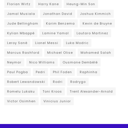
Florian Wirtz
Harry Kane
Heung-Min Son
Jamal Musiala
Jonathan David
Joshua Kimmich
Jude Bellingham
Karim Benzema
Kevin de Bruyne
Kylian Mbappé
Lamine Yamal
Lautaro Martinez
Leroy Sané
Lionel Messi
Luka Modric
Marcus Rashford
Michael Olise
Mohamed Salah
Neymar
Nico Williams
Ousmane Dembélé
Paul Pogba
Pedri
Phil Foden
Raphinha
Robert Lewandowski
Rodri
Rodrygo
Romelu Lukaku
Toni Kroos
Trent Alexander-Arnold
Victor Osimhen
Vinicius Junior