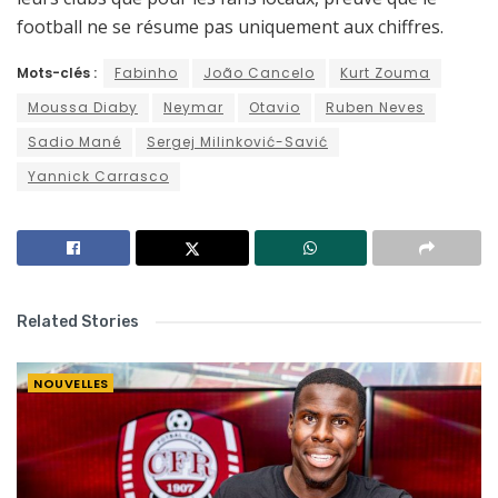
football ne se résume pas uniquement aux chiffres.
Mots-clés :
Fabinho
João Cancelo
Kurt Zouma
Moussa Diaby
Neymar
Otavio
Ruben Neves
Sadio Mané
Sergej Milinković-Savić
Yannick Carrasco
Related Stories
NOUVELLES