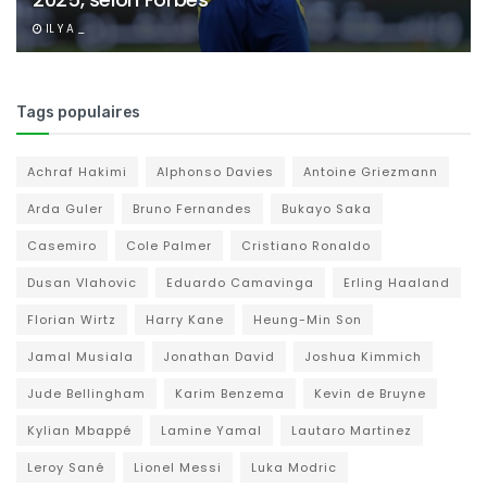
IL Y A _
Tags populaires
Achraf Hakimi
Alphonso Davies
Antoine Griezmann
Arda Guler
Bruno Fernandes
Bukayo Saka
Casemiro
Cole Palmer
Cristiano Ronaldo
Dusan Vlahovic
Eduardo Camavinga
Erling Haaland
Florian Wirtz
Harry Kane
Heung-Min Son
Jamal Musiala
Jonathan David
Joshua Kimmich
Jude Bellingham
Karim Benzema
Kevin de Bruyne
Kylian Mbappé
Lamine Yamal
Lautaro Martinez
Leroy Sané
Lionel Messi
Luka Modric