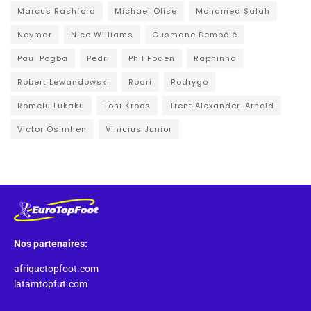
Marcus Rashford
Michael Olise
Mohamed Salah
Neymar
Nico Williams
Ousmane Dembélé
Paul Pogba
Pedri
Phil Foden
Raphinha
Robert Lewandowski
Rodri
Rodrygo
Romelu Lukaku
Toni Kroos
Trent Alexander-Arnold
Victor Osimhen
Vinicius Junior
Nos partenaires:
afriquetopfoot.com
latamtopfut.com