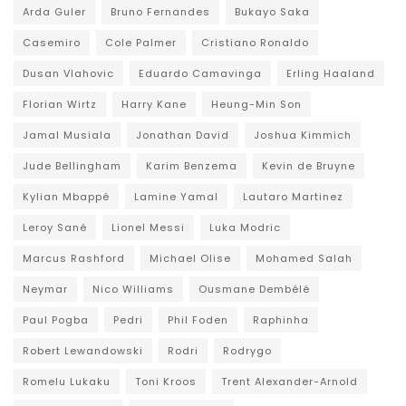
Arda Guler
Bruno Fernandes
Bukayo Saka
Casemiro
Cole Palmer
Cristiano Ronaldo
Dusan Vlahovic
Eduardo Camavinga
Erling Haaland
Florian Wirtz
Harry Kane
Heung-Min Son
Jamal Musiala
Jonathan David
Joshua Kimmich
Jude Bellingham
Karim Benzema
Kevin de Bruyne
Kylian Mbappé
Lamine Yamal
Lautaro Martinez
Leroy Sané
Lionel Messi
Luka Modric
Marcus Rashford
Michael Olise
Mohamed Salah
Neymar
Nico Williams
Ousmane Dembélé
Paul Pogba
Pedri
Phil Foden
Raphinha
Robert Lewandowski
Rodri
Rodrygo
Romelu Lukaku
Toni Kroos
Trent Alexander-Arnold