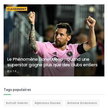
CLASSEMENT
Le Phénomène Lionel Messi : Quand une
superstar gagne plus que des clubs entiers
IL Y A _
Tags populaires
Achraf Hakimi
Alphonso Davies
Antoine Griezmann