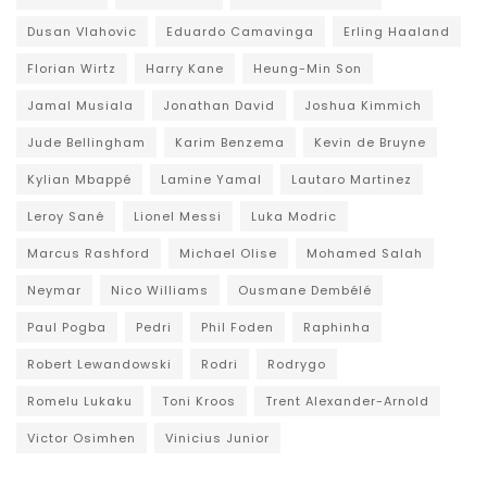
Dusan Vlahovic
Eduardo Camavinga
Erling Haaland
Florian Wirtz
Harry Kane
Heung-Min Son
Jamal Musiala
Jonathan David
Joshua Kimmich
Jude Bellingham
Karim Benzema
Kevin de Bruyne
Kylian Mbappé
Lamine Yamal
Lautaro Martinez
Leroy Sané
Lionel Messi
Luka Modric
Marcus Rashford
Michael Olise
Mohamed Salah
Neymar
Nico Williams
Ousmane Dembélé
Paul Pogba
Pedri
Phil Foden
Raphinha
Robert Lewandowski
Rodri
Rodrygo
Romelu Lukaku
Toni Kroos
Trent Alexander-Arnold
Victor Osimhen
Vinicius Junior