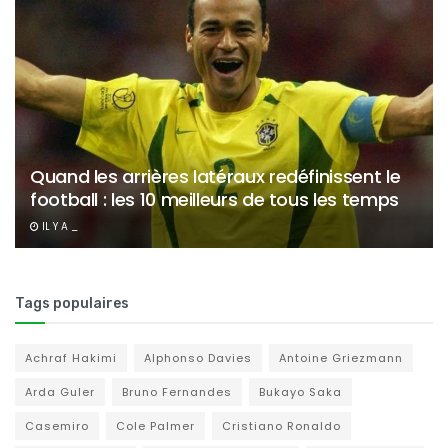
Quand les arrières latéraux redéfinissent le
football : les 10 meilleurs de tous les temps
IL Y A _
Tags populaires
Achraf Hakimi
Alphonso Davies
Antoine Griezmann
Arda Guler
Bruno Fernandes
Bukayo Saka
Casemiro
Cole Palmer
Cristiano Ronaldo