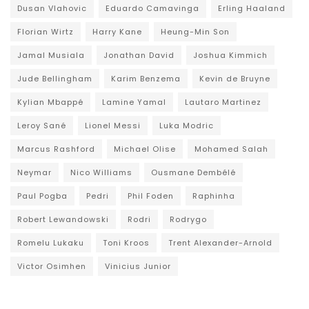
Dusan Vlahovic
Eduardo Camavinga
Erling Haaland
Florian Wirtz
Harry Kane
Heung-Min Son
Jamal Musiala
Jonathan David
Joshua Kimmich
Jude Bellingham
Karim Benzema
Kevin de Bruyne
Kylian Mbappé
Lamine Yamal
Lautaro Martinez
Leroy Sané
Lionel Messi
Luka Modric
Marcus Rashford
Michael Olise
Mohamed Salah
Neymar
Nico Williams
Ousmane Dembélé
Paul Pogba
Pedri
Phil Foden
Raphinha
Robert Lewandowski
Rodri
Rodrygo
Romelu Lukaku
Toni Kroos
Trent Alexander-Arnold
Victor Osimhen
Vinicius Junior