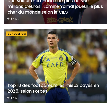
Une valeur marchande de plus de 350
millions d’euros : Lamine Yamal joueur le plus
cher du monde selon le CIES
IL Y A _
BUNDESLIGA
Top 10 des footballeurs les mieux payés en
2025, selon Forbes
IL Y A _