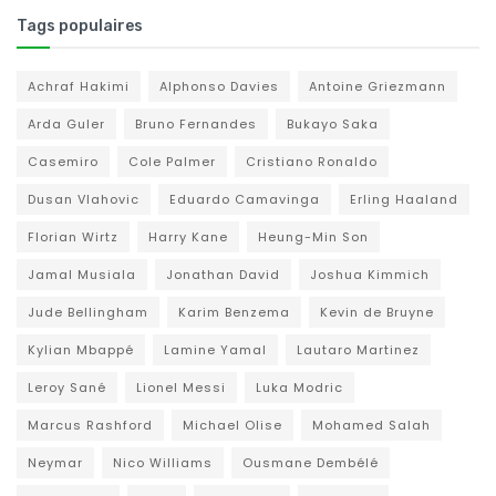
Tags populaires
Achraf Hakimi
Alphonso Davies
Antoine Griezmann
Arda Guler
Bruno Fernandes
Bukayo Saka
Casemiro
Cole Palmer
Cristiano Ronaldo
Dusan Vlahovic
Eduardo Camavinga
Erling Haaland
Florian Wirtz
Harry Kane
Heung-Min Son
Jamal Musiala
Jonathan David
Joshua Kimmich
Jude Bellingham
Karim Benzema
Kevin de Bruyne
Kylian Mbappé
Lamine Yamal
Lautaro Martinez
Leroy Sané
Lionel Messi
Luka Modric
Marcus Rashford
Michael Olise
Mohamed Salah
Neymar
Nico Williams
Ousmane Dembélé