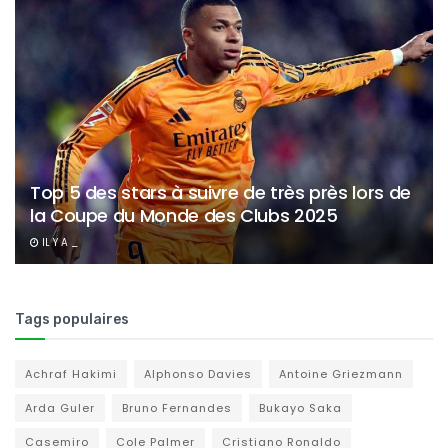
Top 5 des stars à suivre de très près lors de
la Coupe du Monde des Clubs 2025
IL Y A _
Tags populaires
Achraf Hakimi
Alphonso Davies
Antoine Griezmann
Arda Guler
Bruno Fernandes
Bukayo Saka
Casemiro
Cole Palmer
Cristiano Ronaldo