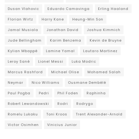
Dusan Vlahovic
Eduardo Camavinga
Erling Haaland
Florian Wirtz
Harry Kane
Heung-Min Son
Jamal Musiala
Jonathan David
Joshua Kimmich
Jude Bellingham
Karim Benzema
Kevin de Bruyne
Kylian Mbappé
Lamine Yamal
Lautaro Martinez
Leroy Sané
Lionel Messi
Luka Modric
Marcus Rashford
Michael Olise
Mohamed Salah
Neymar
Nico Williams
Ousmane Dembélé
Paul Pogba
Pedri
Phil Foden
Raphinha
Robert Lewandowski
Rodri
Rodrygo
Romelu Lukaku
Toni Kroos
Trent Alexander-Arnold
Victor Osimhen
Vinicius Junior