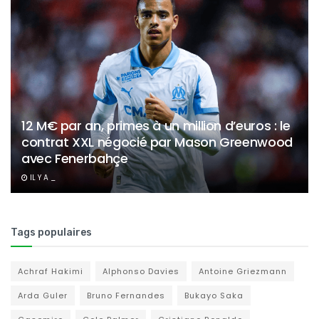
12 M€ par an, primes à un million d’euros : le
contrat XXL négocié par Mason Greenwood
avec Fenerbahçe
IL Y A _
Tags populaires
Achraf Hakimi
Alphonso Davies
Antoine Griezmann
Arda Guler
Bruno Fernandes
Bukayo Saka