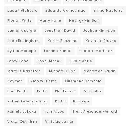
Casemiro
Cole Palmer
Cristiano Ronaldo
Dusan Vlahovic
Eduardo Camavinga
Erling Haaland
Florian Wirtz
Harry Kane
Heung-Min Son
Jamal Musiala
Jonathan David
Joshua Kimmich
Jude Bellingham
Karim Benzema
Kevin de Bruyne
Kylian Mbappé
Lamine Yamal
Lautaro Martinez
Leroy Sané
Lionel Messi
Luka Modric
Marcus Rashford
Michael Olise
Mohamed Salah
Neymar
Nico Williams
Ousmane Dembélé
Paul Pogba
Pedri
Phil Foden
Raphinha
Robert Lewandowski
Rodri
Rodrygo
Romelu Lukaku
Toni Kroos
Trent Alexander-Arnold
Victor Osimhen
Vinicius Junior