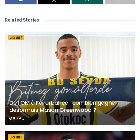
Related Stories
LIGUE 1
De l’OM à Fenerbahçe : combien gagne
désormais Mason Greenwood ?
IL Y A _
LIGUE 1