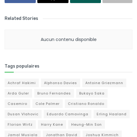
Related Stories
Aucun contenu disponible
Tags populaires
Achraf Hakimi
Alphonso Davies
Antoine Griezmann
Arda Guler
Bruno Fernandes
Bukayo Saka
Casemiro
Cole Palmer
Cristiano Ronaldo
Dusan Vlahovic
Eduardo Camavinga
Erling Haaland
Florian Wirtz
Harry Kane
Heung-Min Son
Jamal Musiala
Jonathan David
Joshua Kimmich