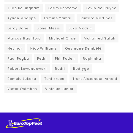
Jude Bellingham
Karim Benzema
Kevin de Bruyne
Kylian Mbappé
Lamine Yamal
Lautaro Martinez
Leroy Sané
Lionel Messi
Luka Modric
Marcus Rashford
Michael Olise
Mohamed Salah
Neymar
Nico Williams
Ousmane Dembélé
Paul Pogba
Pedri
Phil Foden
Raphinha
Robert Lewandowski
Rodri
Rodrygo
Romelu Lukaku
Toni Kroos
Trent Alexander-Arnold
Victor Osimhen
Vinicius Junior