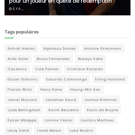
pour un joueur en quête de rédemption
IL Y A _
Tags populaires
Achraf Hakimi
Alphonso Davies
Antoine Griezmann
Arda Guler
Bruno Fernandes
Bukayo Saka
Casemiro
Cole Palmer
Cristiano Ronaldo
Dusan Vlahovic
Eduardo Camavinga
Erling Haaland
Florian Wirtz
Harry Kane
Heung-Min Son
Jamal Musiala
Jonathan David
Joshua Kimmich
Jude Bellingham
Karim Benzema
Kevin de Bruyne
Kylian Mbappé
Lamine Yamal
Lautaro Martinez
Leroy Sané
Lionel Messi
Luka Modric