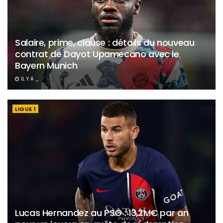
Salaire, prime, clause : détails du nouveau
contrat de Dayot Upamecano avec le
Bayern Munich
IL Y A _
LIGUE 1
Lucas Hernandez au PSG : 13,2M€ par an