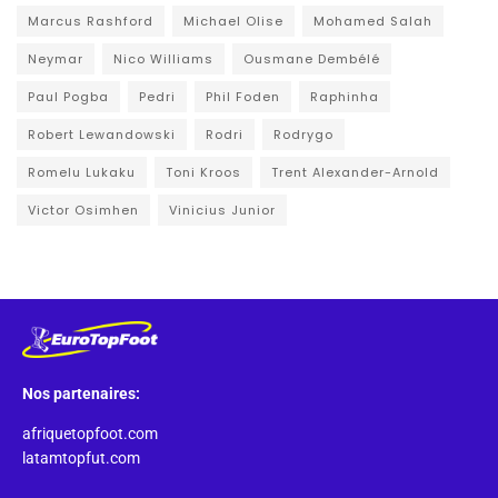
Marcus Rashford
Michael Olise
Mohamed Salah
Neymar
Nico Williams
Ousmane Dembélé
Paul Pogba
Pedri
Phil Foden
Raphinha
Robert Lewandowski
Rodri
Rodrygo
Romelu Lukaku
Toni Kroos
Trent Alexander-Arnold
Victor Osimhen
Vinicius Junior
Nos partenaires:
afriquetopfoot.com
latamtopfut.com