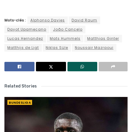
Mots-clés :
Alphonso Davies
David Raum
Dayot Upamecano
João Cancelo
Lucas Hernandez
Mats Hummels
Matthias Ginter
Matthijs de Ligt
Niklas Süle
Noussair Mazraoui
Related Stories
BUNDESLIGA