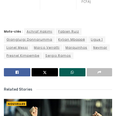
FCFA)
Mots-clés :
Achraf Hakimi
Fabien Ruiz
Giangluigi Donnarumma
Kylian Mbappé
Ligue 1
Lionel Messi
Marco Verratti
Marquinhos
Neymar
Presnel Kimpembe
Sergio Ramos
Related Stories
NOUVELLES