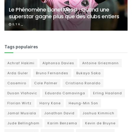
Le Phénomène Lionel Messi : Quand une
superstar gagne plus que des clubs entiers
IL Y A _
Tags populaires
Achraf Hakimi
Alphonso Davies
Antoine Griezmann
Arda Guler
Bruno Fernandes
Bukayo Saka
Casemiro
Cole Palmer
Cristiano Ronaldo
Dusan Vlahovic
Eduardo Camavinga
Erling Haaland
Florian Wirtz
Harry Kane
Heung-Min Son
Jamal Musiala
Jonathan David
Joshua Kimmich
Jude Bellingham
Karim Benzema
Kevin de Bruyne