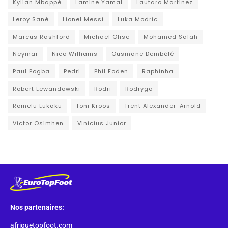
Kylian Mbappé
Lamine Yamal
Lautaro Martinez
Leroy Sané
Lionel Messi
Luka Modric
Marcus Rashford
Michael Olise
Mohamed Salah
Neymar
Nico Williams
Ousmane Dembélé
Paul Pogba
Pedri
Phil Foden
Raphinha
Robert Lewandowski
Rodri
Rodrygo
Romelu Lukaku
Toni Kroos
Trent Alexander-Arnold
Victor Osimhen
Vinicius Junior
Nos partenaires:
afriquetopfoot.com