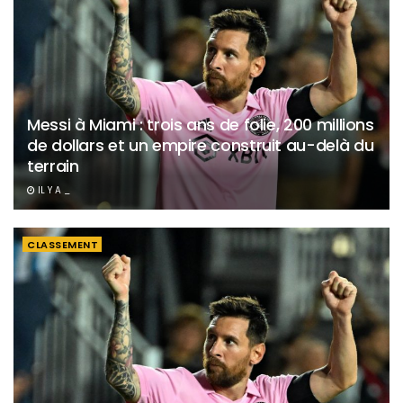
Messi à Miami : trois ans de folie, 200 millions
de dollars et un empire construit au-delà du
terrain
IL Y A _
CLASSEMENT