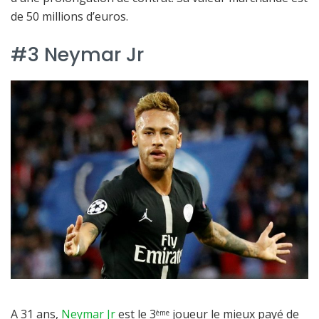
de 50 millions d’euros.
#3 Neymar Jr
A 31 ans,
Neymar Jr
est le 3
joueur le mieux payé de
ème