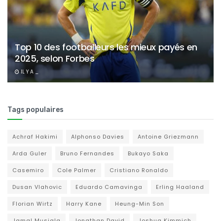
Top 10 des footballeurs les mieux payés en
2025, selon Forbes
IL Y A _
Tags populaires
Achraf Hakimi
Alphonso Davies
Antoine Griezmann
Arda Guler
Bruno Fernandes
Bukayo Saka
Casemiro
Cole Palmer
Cristiano Ronaldo
Dusan Vlahovic
Eduardo Camavinga
Erling Haaland
Florian Wirtz
Harry Kane
Heung-Min Son
Jamal Musiala
Jonathan David
Joshua Kimmich