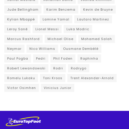
Jude Bellingham
Karim Benzema
Kevin de Bruyne
Kylian Mbappé
Lamine Yamal
Lautaro Martinez
Leroy Sané
Lionel Messi
Luka Modric
Marcus Rashford
Michael Olise
Mohamed Salah
Neymar
Nico Williams
Ousmane Dembélé
Paul Pogba
Pedri
Phil Foden
Raphinha
Robert Lewandowski
Rodri
Rodrygo
Romelu Lukaku
Toni Kroos
Trent Alexander-Arnold
Victor Osimhen
Vinicius Junior