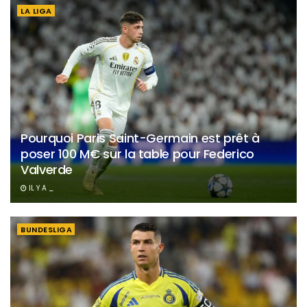
LA LIGA
Pourquoi Paris Saint-Germain est prêt à
poser 100 M€ sur la table pour Federico
Valverde
IL Y A _
BUNDESLIGA