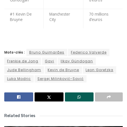
#1 Kevin De
Manchester
70 millions
Bruyne
City
d’euros
Mots-clés :
Bruno Guimarães
Federico Valverde
Frenkie de Jong
Gavi
Ilkay Gündogan
Jude Bellingham
Kevin de Bruyne
Leon Goretzka
Luka Modric
Sergej Milinković-Savić
Related Stories