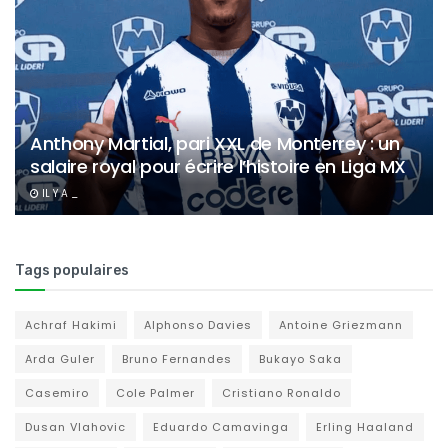
Anthony Martial, pari XXL de Monterrey : un
salaire royal pour écrire l’histoire en Liga MX
IL Y A _
Tags populaires
Achraf Hakimi
Alphonso Davies
Antoine Griezmann
Arda Guler
Bruno Fernandes
Bukayo Saka
Casemiro
Cole Palmer
Cristiano Ronaldo
Dusan Vlahovic
Eduardo Camavinga
Erling Haaland