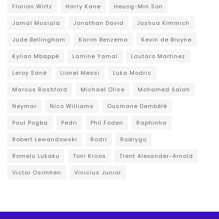
Florian Wirtz
Harry Kane
Heung-Min Son
Jamal Musiala
Jonathan David
Joshua Kimmich
Jude Bellingham
Karim Benzema
Kevin de Bruyne
Kylian Mbappé
Lamine Yamal
Lautaro Martinez
Leroy Sané
Lionel Messi
Luka Modric
Marcus Rashford
Michael Olise
Mohamed Salah
Neymar
Nico Williams
Ousmane Dembélé
Paul Pogba
Pedri
Phil Foden
Raphinha
Robert Lewandowski
Rodri
Rodrygo
Romelu Lukaku
Toni Kroos
Trent Alexander-Arnold
Victor Osimhen
Vinicius Junior