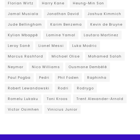
Florian Wirtz
Harry Kane
Heung-Min Son
Jamal Musiala
Jonathan David
Joshua Kimmich
Jude Bellingham
Karim Benzema
Kevin de Bruyne
Kylian Mbappé
Lamine Yamal
Lautaro Martinez
Leroy Sané
Lionel Messi
Luka Modric
Marcus Rashford
Michael Olise
Mohamed Salah
Neymar
Nico Williams
Ousmane Dembélé
Paul Pogba
Pedri
Phil Foden
Raphinha
Robert Lewandowski
Rodri
Rodrygo
Romelu Lukaku
Toni Kroos
Trent Alexander-Arnold
Victor Osimhen
Vinicius Junior