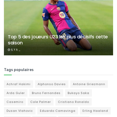
Top 5 des joueurs U23 les plus décisifs cette
saison
IL Y A _
Tags populaires
Achraf Hakimi
Alphonso Davies
Antoine Griezmann
Arda Guler
Bruno Fernandes
Bukayo Saka
Casemiro
Cole Palmer
Cristiano Ronaldo
Dusan Vlahovic
Eduardo Camavinga
Erling Haaland