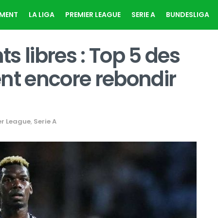
EMENT
LA LIGA
PREMIER LEAGUE
SERIE A
BUNDESLIGA
s libres : Top 5 des
nt encore rebondir
er League
,
Serie A