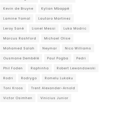
Kevin de Bruyne
Kylian Mbappé
Lamine Yamal
Lautaro Martinez
Leroy Sané
Lionel Messi
Luka Modric
Marcus Rashford
Michael Olise
Mohamed Salah
Neymar
Nico Williams
Ousmane Dembélé
Paul Pogba
Pedri
Phil Foden
Raphinha
Robert Lewandowski
Rodri
Rodrygo
Romelu Lukaku
Toni Kroos
Trent Alexander-Arnold
Victor Osimhen
Vinicius Junior