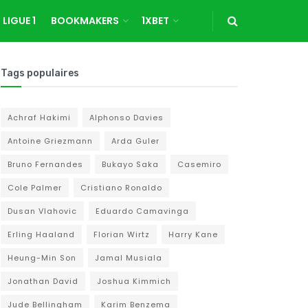
LIGUE 1
BOOKMAKERS
1XBET
Tags populaires
Achraf Hakimi
Alphonso Davies
Antoine Griezmann
Arda Guler
Bruno Fernandes
Bukayo Saka
Casemiro
Cole Palmer
Cristiano Ronaldo
Dusan Vlahovic
Eduardo Camavinga
Erling Haaland
Florian Wirtz
Harry Kane
Heung-Min Son
Jamal Musiala
Jonathan David
Joshua Kimmich
Jude Bellingham
Karim Benzema