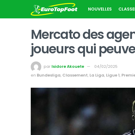
NOUVELLES
CLASS
Mercato des agent
joueurs qui peuve
par
Isidore Akouete
04/02/2025
en
Bundesliga
,
Classement
,
La Liga
,
Ligue 1
,
Premi