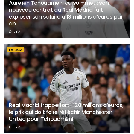
Aurélien Tchouaméni au sommet : son
nouveau contrat au Real Madrid fait
exploser son salaire à 13 millions d’euros par
an
IL Y A _
LA LIGA
Real Madrid frappe fort : 120 millions d’euros,
le prix qui doit faire réfléchir Manchester
United pour Tchouaméni
IL Y A _