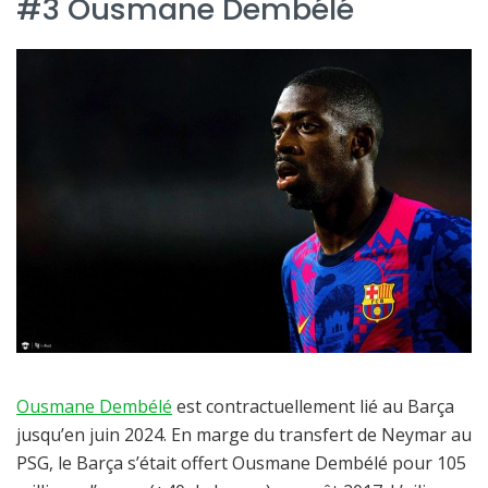
#3 Ousmane Dembélé
Ousmane Dembélé
est contractuellement lié au Barça
jusqu’en juin 2024. En marge du transfert de Neymar au
PSG, le Barça s’était offert Ousmane Dembélé pour 105