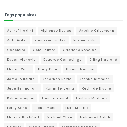
Tags populaires
Achraf Hakimi
Alphonso Davies
Antoine Griezmann
Arda Guler
Bruno Fernandes
Bukayo Saka
Casemiro
Cole Palmer
Cristiano Ronaldo
Dusan Vlahovic
Eduardo Camavinga
Erling Haaland
Florian Wirtz
Harry Kane
Heung-Min Son
Jamal Musiala
Jonathan David
Joshua Kimmich
Jude Bellingham
Karim Benzema
Kevin de Bruyne
Kylian Mbappé
Lamine Yamal
Lautaro Martinez
Leroy Sané
Lionel Messi
Luka Modric
Marcus Rashford
Michael Olise
Mohamed Salah
Neymar
Nico Williams
Ousmane Dembélé