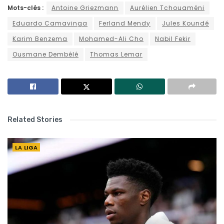
Mots-clés :
Antoine Griezmann
Aurélien Tchouaméni
Eduardo Camavinga
Ferland Mendy
Jules Koundé
Karim Benzema
Mohamed-Ali Cho
Nabil Fekir
Ousmane Dembélé
Thomas Lemar
Related Stories
LA LIGA