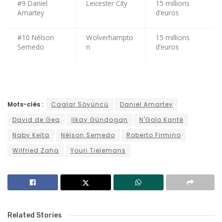
#9 Daniel
Leicester City
15 millions
Amartey
d’euros
#10 Nélson
Wolverhampto
15 millions
Semedo
n
d’euros
Mots-clés :
Caglar Söyüncü
Daniel Amartey
David de Gea
Ilkay Gündogan
N'Golo Kanté
Naby Keïta
Nélson Semedo
Roberto Firmino
Wilfried Zaha
Youri Tielemans
Related Stories