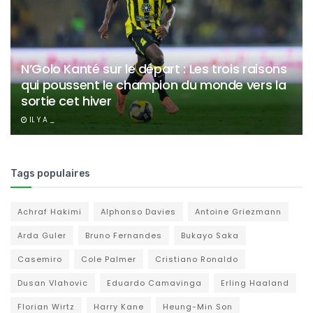
N’Golo Kanté sur le départ : Les trois raisons
qui poussent le champion du monde vers la
sortie cet hiver
IL Y A _
Tags populaires
Achraf Hakimi
Alphonso Davies
Antoine Griezmann
Arda Guler
Bruno Fernandes
Bukayo Saka
Casemiro
Cole Palmer
Cristiano Ronaldo
Dusan Vlahovic
Eduardo Camavinga
Erling Haaland
Florian Wirtz
Harry Kane
Heung-Min Son