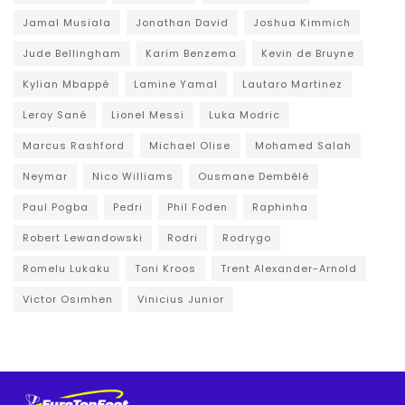
Jamal Musiala
Jonathan David
Joshua Kimmich
Jude Bellingham
Karim Benzema
Kevin de Bruyne
Kylian Mbappé
Lamine Yamal
Lautaro Martinez
Leroy Sané
Lionel Messi
Luka Modric
Marcus Rashford
Michael Olise
Mohamed Salah
Neymar
Nico Williams
Ousmane Dembélé
Paul Pogba
Pedri
Phil Foden
Raphinha
Robert Lewandowski
Rodri
Rodrygo
Romelu Lukaku
Toni Kroos
Trent Alexander-Arnold
Victor Osimhen
Vinicius Junior